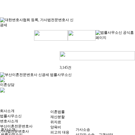
3,145건
이혼상담
회사소개
이혼법률
법률사무소신
재산분할
변호사소개
위자료
부산이혼전문변호사
양육비
회사소개
가사소송
가사법전문변호사
피고의 대응
법률사무소신
상간자 소송
고객상담