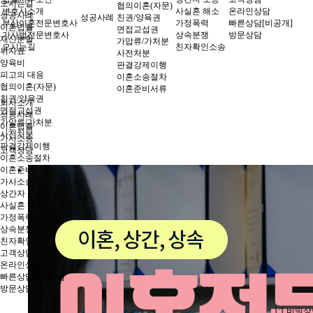
오시는길
협의이혼(자문)
변호사소개
사실혼 해소
온라인상담
성공사례
성공사례
친권/양육권
부산이혼전문변호사
가정폭력
빠른상담[비공개]
이혼법률
면접교섭권
가사법전문변호사
상속분쟁
방문상담
재산분할
가압류/가처분
오시는길
친자확인소송
위자료
사전처분
양육비
판결강제이행
피고의 대응
이혼소송절차
협의이혼(자문)
이혼준비서류
친권/양육권
회사소개
면접교섭권
성공사례
가압류/가처분
이혼법률
사전처분
가사소송
판결강제이행
고객상담
이혼소송절차
이혼준비서류
가사소송
상간자 소송
사실혼 해소
가정폭력
상속분쟁
친자확인소송
고객상담
온라인상담
빠른상담[비공개]
방문상담
1:1 비밀